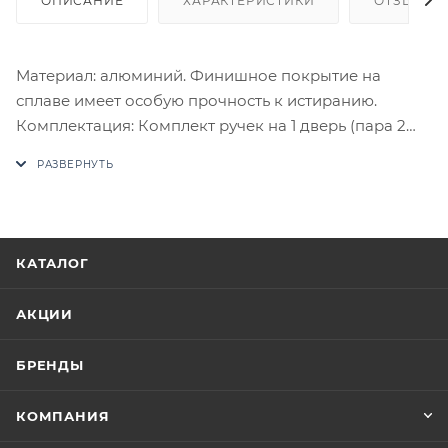
ОПИСАНИЕ
ХАРАКТЕРИСТИКИ
ОТЗЫВЫ
Материал: алюминий. Финишное покрытие на
сплаве имеет особую прочность к истиранию.
Комплектация: Комплект ручек на 1 дверь (пара 2
шт. на обе стороны), четырехгранный стяжной
стержень, саморезы, стяжные винты, фиксирующие
потайные винты, инструкция по монтажу.
В случае отсутствия товара данного производителя
в счете может быть предложен аналог на
КАТАЛОГ
утверждение заказчика.
АКЦИИ
Цены на сайте не являются оптовыми и
окончательными. После оформления заказа
БРЕНДЫ
приходит письмо только для подтверждения, что
заказ был получен.
КОМПАНИЯ