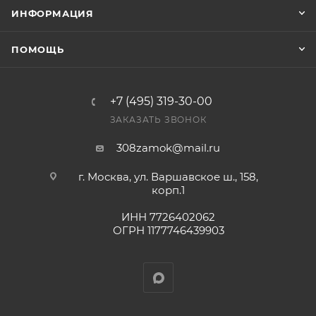
Конечная цена будет отображена в высланном
ИНФОРМАЦИЯ
счете после проверки товара на наличие на складе.
Фактом подтверждения покупки будет считаться
ПОМОЩЬ
оплата выставленного счета.
+7 (495) 319-30-00
ЗАКАЗАТЬ ЗВОНОК
308zamok@mail.ru
г. Москва, ул. Варшавское ш., 158,
корп.1
ИНН 7726402062
ОГРН 1177746439903