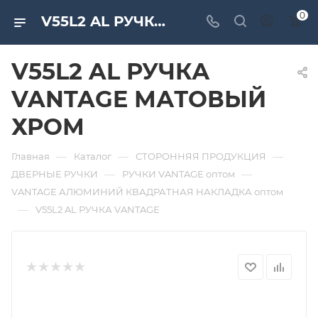
0
V55L2 AL РУЧКА VANTAGE МАТОВЫЙ ХРОМ. Дверная и мебельная фурнитура САМИР-КИЛИТ | Оптовые поставки
V55L2 AL РУЧКА
VANTAGE МАТОВЫЙ
ХРОМ
—
—
—
Главная
Каталог
СТОРОННЯЯ ПРОДУКЦИЯ
—
—
ДВЕРНЫЕ РУЧКИ
РУЧКИ VANTAGE оптом
VANTAGE АЛЮМИНИЙ КВАДРАТНАЯ НАКЛАДКА оптом
—
V55L2 AL РУЧКА VANTAGE