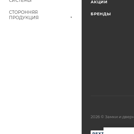
СИСТЕМЫ
АКЦИИ
выставленного сче
СТОРОННЯЯ
БРЕНДЫ
ПРОДУКЦИЯ
2026 © Замки и две