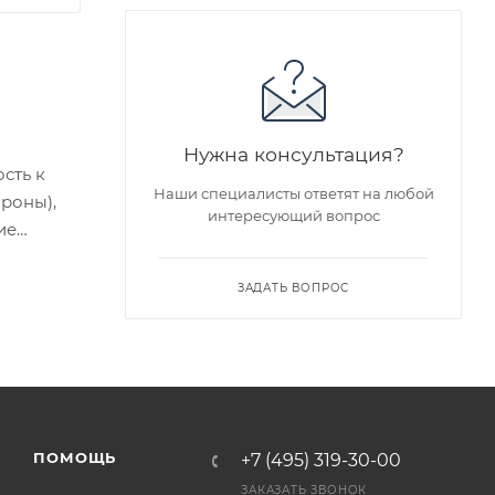
Нужна консультация?
сть к
Наши специалисты ответят на любой
ороны),
интересующий вопрос
ие
едложен
ЗАДАТЬ ВОПРОС
я заказа
ра на
ПОМОЩЬ
+7 (495) 319-30-00
а
ЗАКАЗАТЬ ЗВОНОК