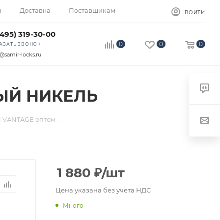
ы
Доставка
Поставщикам
ВОЙТИ
(495) 319-30-00
0
0
0
АЗАТЬ ЗВОНОК
@samir-locks.ru
ВЫЙ НИКЕЛЬ
—
 VANTAGE оптом
1 880
₽
/шт
Цена указана без учета НДС
Много