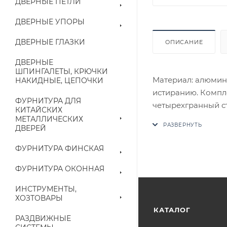
ДВЕРНЫЕ ПЕТЛИ
ДВЕРНЫЕ УПОРЫ
ДВЕРНЫЕ ГЛАЗКИ
ОПИСАНИЕ
ДВЕРНЫЕ
ШПИНГАЛЕТЫ, КРЮЧКИ
Материал: алюмин
НАКИДНЫЕ, ЦЕПОЧКИ
истиранию. Компле
ФУРНИТУРА ДЛЯ
четырехгранный с
КИТАЙСКИХ
потайные винты, и
МЕТАЛЛИЧЕСКИХ
ДВЕРЕЙ
В случае отсутств
аналог на утвержд
ФУРНИТУРА ФИНСКАЯ
Цены на сайте не
ФУРНИТУРА ОКОННАЯ
приходит письмо т
ИНСТРУМЕНТЫ,
ХОЗТОВАРЫ
Конечная цена буд
КАТАЛОГ
РАЗДВИЖНЫЕ
наличие на складе