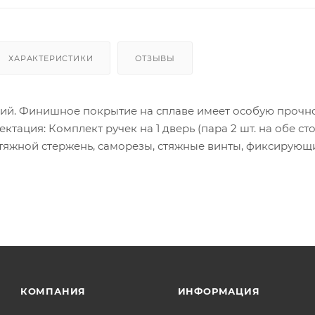
ХАРАКТЕРИСТИКИ
ОТЗЫВЫ
ий. Финишное покрытие на сплаве имеет особую прочно
ктация: Комплект ручек на 1 дверь (пара 2 шт. на обе ст
тяжной стержень, саморезы, стяжные винты, фиксирующ
нструкция по монтажу.
ия товара данного производителя в счете может быть пр
ение заказчика.
 являются оптовыми и окончательными. После оформлени
олько для подтверждения, что заказ был получен.
ет отображена в высланном счете после проверки това
КОМПАНИЯ
ИНФОРМАЦИЯ
. Фактом подтверждения покупки будет считаться оплат