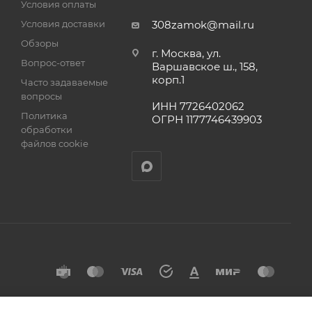
Условия оплаты
Условия доставки
308zamok@mail.ru
Обзоры
г. Москва, ул.
Вопрос-ответ
Варшавское ш., 158,
корп.1
Часто задаваемые
вопросы
ИНН 7726402062
Политика
ОГРН 1177746439903
обработки
файлов cookie