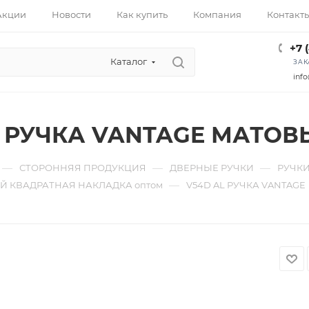
Акции
Новости
Как купить
Компания
Контакт
+7 
Каталог
ЗАК
info
L РУЧКА VANTAGE МАТО
—
—
—
СТОРОННЯЯ ПРОДУКЦИЯ
ДВЕРНЫЕ РУЧКИ
РУЧКИ
—
 КВАДРАТНАЯ НАКЛАДКА оптом
V54D AL РУЧКА VANTAGE